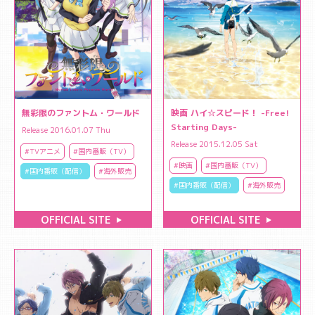
無彩限のファントム・ワールド
映画 ハイ☆スピード！ -Free!
Starting Days-
Release 2016.01.07 Thu
Release 2015.12.05 Sat
#TVアニメ
#国内番販（TV）
#映画
#国内番販（TV）
#国内番販（配信）
#海外販売
#国内番販（配信）
#海外販売
OFFICIAL SITE
OFFICIAL SITE