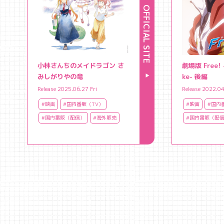
OFFICIAL SITE
小林さんちのメイドラゴン さ
劇場版 Free! -
みしがりやの竜
ke- 後編
Release 2025.06.27 Fri
Release 2022.04
#映画
#国内番販（TV）
#映画
#国内
#国内番販（配信）
#海外販売
#国内番販（配