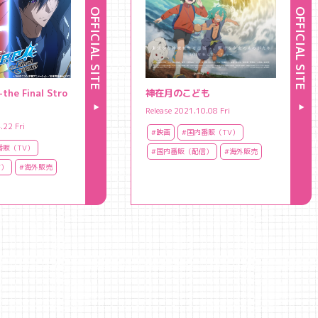
OFFICIAL SITE
OFFICIAL SITE
the Final Stro
神在月のこども
Release 2021.10.08 Fri
.22 Fri
#映画
#国内番販（TV）
番販（TV）
#国内番販（配信）
#海外販売
信）
#海外販売