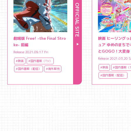
OFFICIAL SITE
劇場版 Free! -the Final Stro
映画 ヒーリングっ
ke- 前編
ュア ゆめのまちで
とGOGO！大変身
Release 2021.09.17 Fri
Release 2021.03.20 S
#映画
#国内番販（TV）
#映画
#国内番販（
#国内番販（配信）
#海外販売
#国内番販（配信）