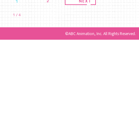
1
2
3
NEXT
4
1
/
4
©ABC Animation, Inc. All Rights Reserved.