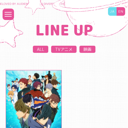
ELOVED BY AUDIENCES TO DIVERSIFY THE CONTENT BUSINESS AND MAXIMIZE THE VA
JA
EN
LINE UP
ALL
TVアニメ
映画