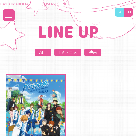
LOVED BY AUDIENCES TO DIVERSIFY THE CONTENT BUSINESS AND MAXIMIZE THE VAL
JA
EN
LINE UP
ALL
TVアニメ
映画