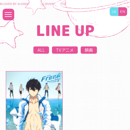
ELOVED BY AUDIENCES TO DIVERSIFY THE CONTENT BUSINESS AND MAXIMIZE THE VA
JA
EN
LINE UP
ALL
TVアニメ
映画