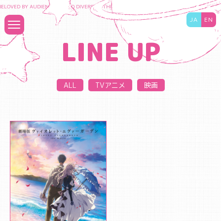
ELOVED BY AUDIENCES TO DIVERSIFY THE CONTENT BUSINESS AND MAXIMIZE THE VA
JA
EN
LINE UP
ALL
TVアニメ
映画