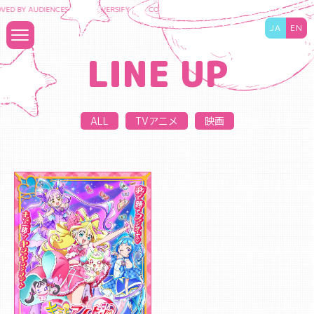
VED BY AUDIENCES TO DIVERSIFY THE CONTENT BUSINESS AND MAXIMIZE THE VALUE
JA
EN
LINE UP
ALL
TVアニメ
映画