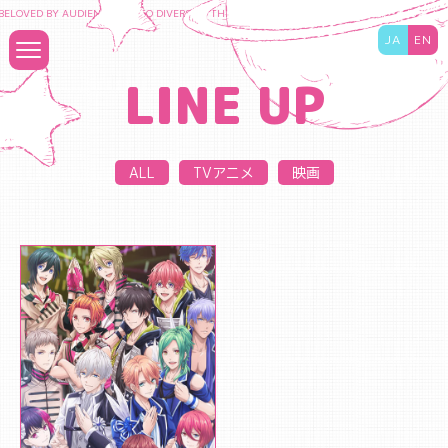
ELOVED BY AUDIENCES TO DIVERSIFY THE CONTENT BUSINESS AND MAXIMIZE THE VA
JA
EN
LINE UP
ALL
TVアニメ
映画