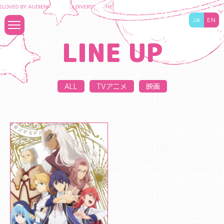
LOVED BY AUDIENCES TO DIVERSIFY THE CONTENT BUSINESS AND MAXIMIZE THE VAL
JA
EN
LINE UP
ALL
TVアニメ
映画