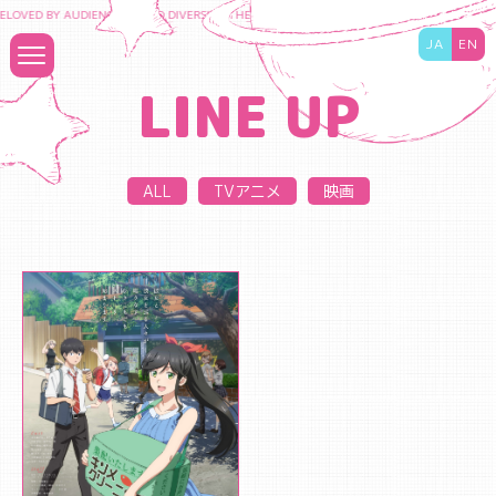
LOVED BY AUDIENCES TO DIVERSIFY THE CONTENT BUSINESS AND MAXIMIZE THE VA
JA
EN
LINE UP
ALL
TVアニメ
映画