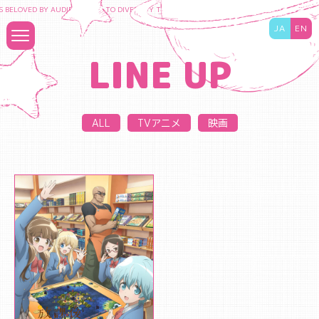
 BELOVED BY AUDIENCES TO DIVERSIFY THE CONTENT BUSINESS AND MAXIMIZE THE 
JA
EN
LINE UP
ALL
TVアニメ
映画