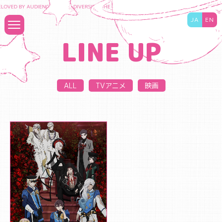
LOVED BY AUDIENCES TO DIVERSIFY THE CONTENT BUSINESS AND MAXIMIZE THE VAL
JA
EN
LINE UP
ALL
TVアニメ
映画