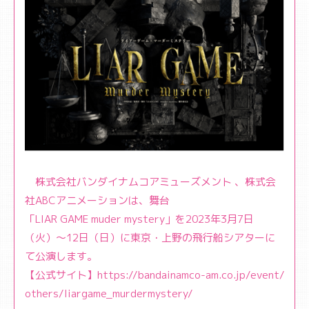
株式会社バンダイナムコアミューズメント 、株式会
社ABCアニメーションは、舞台
「
LIAR GAME muder mystery」
を2023年3月7日
（火）〜12日（日）に東京・上野の飛行船シアターに
て公演します。
【公式サイト】
https://bandainamco-am.co.jp/event/
others/liargame_murdermystery/