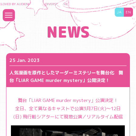
OVED BY AUDIENCES TO DIVERSIFY THE CONTENT BUSINESS AND MAXIMIZE THE VALU
JA
EN
NEWS
25 Jan. 2023
人気漫画を原作としたマーダーミステリーを舞台化 舞
台「LIAR GAME murder mystery」公開決定！￼
舞台「LIAR GAME murder mystery」公演決定！
全日、全て異なるキャストで公演3月7日(火)～12日
(日) 飛行船シアターにて現地公演／リアルタイム配信