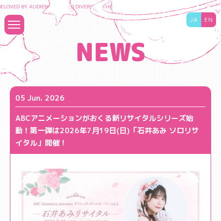
LOVED BY AUDIENCES TO DIVERSIFY THE CONTENT BUSINESS AND MAXIMIZE THE VAL
JA
EN
NEWS
05 Jun. 2026
ABCアニメーションがおくる新リサイタルシリーズ始
動！第一弾は2026年7月19日(日)「石井あみ ソロリサ
イタル」開催！