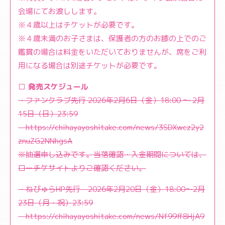
会場にてお渡しします。
※４歳以上はチケットが必要です。
※４歳未満のお子さまは、保護者の方のお膝の上でのご
鑑賞の場合は料金をいただいておりませんが、席をご利
用になる場合は別途チケットが必要です。
□ 発売スケジュール
・ファンクラブ先行 2026年2月6日（金）18:00 〜 2月
15日（日）23:59
https://chihayayoshitake.com/news/3SDXwcz2y2
znuZG2NNhgsA
※抽選申し込みです。当落確認・入金期間については、
ローチケサイトよりご確認ください。
・ねびゅらHP先行 2026年2月20日（金）18:00～2月
23日（月・祝）23:59
https://chihayayoshitake.com/news/Nf99ff8HjA9