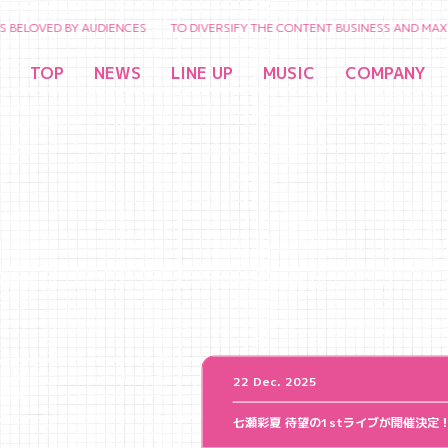
OVED BY AUDIENCES TO DIVERSIFY THE CONTENT BUSINESS AND MAXIMIZE 
TOP
NEWS
LINE UP
MUSIC
COMPANY
22 Dec. 2025
七瀬彩夏 待望の1stライブが開催決定