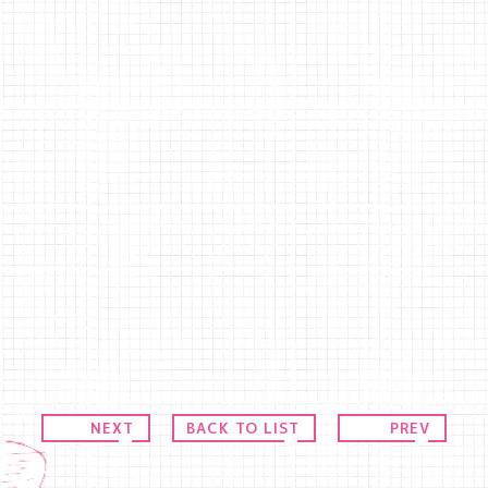
席となります。チケットに記載される整理番号が座席
数枚お申込みいただいてもお席がお並びにならな
700円別途必要（現金のみ）
/word/0000095330
detail/4456980001-P0030001
detail/4457000001-P0030001
NEXT
BACK TO LIST
PREV