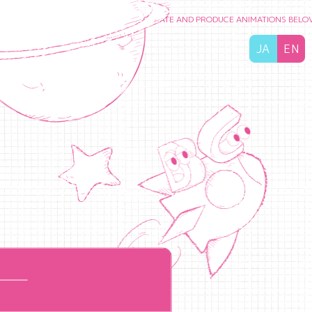
RISH PEOPLE’S FEELINGS
TO CREATE AND PRODUCE ANIMATIONS BELOVED BY
JA
EN