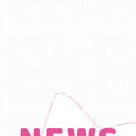
※VIPチケットは指定
※座席配置の都合上、複
★各部入場時ドリンク代
■チケット情報
・12/25(木)0:00～

https://eplus.jp/sf
【VIPチケット】
https://eplus.jp/sf/
※SOLD OUT

【自由席】
https://eplus.jp/sf/
■チケット発売日時