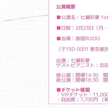
公演概要
■公演名：七瀬彩夏 1st LIV
■日程：2月23日（月
■会場：原宿RUIDO
（〒150-0001 東京
出演：七瀬彩夏
ゲストピアニスト：吉田 蒼
昼公演：開場14:30　開演
夜公演：開場18:30　開
■チケット情報
・VIPチケット：11,
・自由席：7,700円 （税