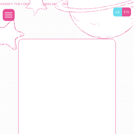
RSIFY THE CONTENT BUSINESS AND MAXIMIZE THE VALUE TO BE A COMPANY WHICH C
JA
EN